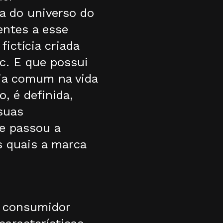
a do universo do
entes a esse
ictícia criada
c. E que possui
dia comum na vida
o, é definida,
suas
e passou a
s quais a marca
m consumidor