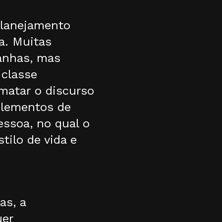
planejamento
a. Muitas
anhas, mas
 classe
matar o discurso
 elementos de
essoa, no qual o
tilo de vida e
as, a
uer