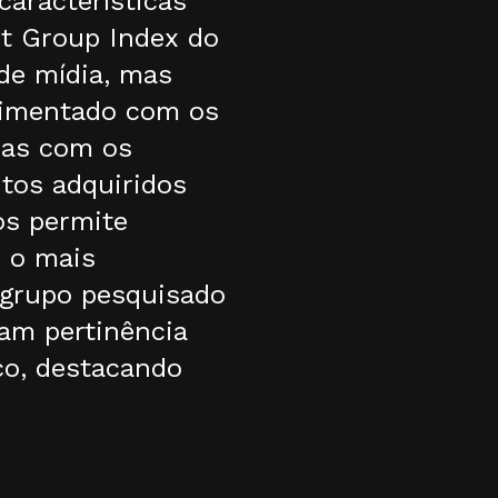
características
et Group Index do
de mídia, mas
Alimentado com os
nas com os
tos adquiridos
os permite
E o mais
o grupo pesquisado
ham pertinência
ico, destacando