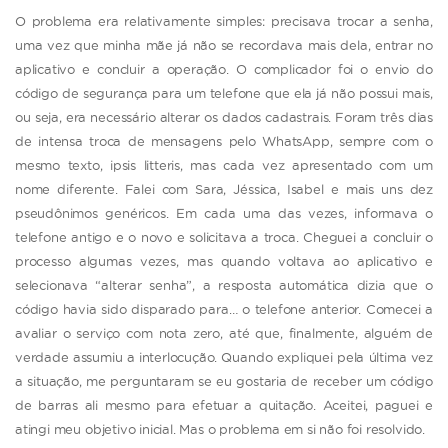
O problema era relativamente simples: precisava trocar a senha,
uma vez que minha mãe já não se recordava mais dela, entrar no
aplicativo e concluir a operação. O complicador foi o envio do
código de segurança para um telefone que ela já não possui mais,
ou seja, era necessário alterar os dados cadastrais. Foram três dias
de intensa troca de mensagens pelo WhatsApp, sempre com o
mesmo texto, ipsis litteris, mas cada vez apresentado com um
nome diferente. Falei com Sara, Jéssica, Isabel e mais uns dez
pseudônimos genéricos. Em cada uma das vezes, informava o
telefone antigo e o novo e solicitava a troca. Cheguei a concluir o
processo algumas vezes, mas quando voltava ao aplicativo e
selecionava “alterar senha”, a resposta automática dizia que o
código havia sido disparado para… o telefone anterior. Comecei a
avaliar o serviço com nota zero, até que, finalmente, alguém de
verdade assumiu a interlocução. Quando expliquei pela última vez
a situação, me perguntaram se eu gostaria de receber um código
de barras ali mesmo para efetuar a quitação. Aceitei, paguei e
atingi meu objetivo inicial. Mas o problema em si não foi resolvido.