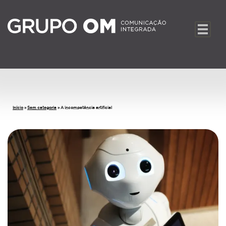
Início
»
Sem categoria
»
A incompetência artificial