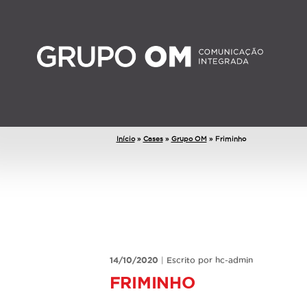
Início
»
Cases
»
Grupo OM
»
Friminho
14/10/2020
|
Escrito por hc-admin
FRIMINHO