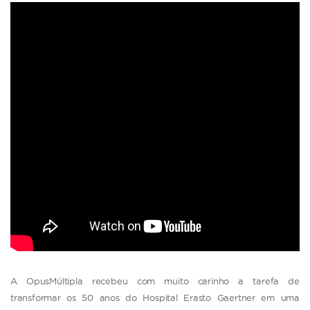
A OpusMúltipla recebeu com muito carinho a tarefa de
transformar os 50 anos do Hospital Erasto Gaertner em uma