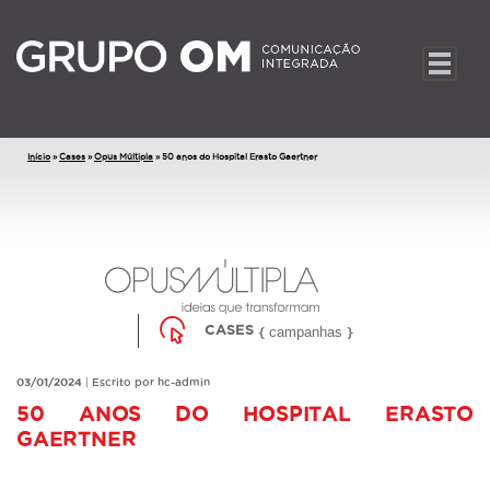
Início
»
Cases
»
Opus Múltipla
»
50 anos do Hospital Erasto Gaertner
CASES
campanhas
03/01/2024
|
Escrito por hc-admin
50 ANOS DO HOSPITAL ERASTO
GAERTNER