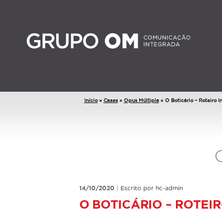
Início
»
Cases
»
Opus Múltipla
»
O Boticário – Roteiro I
14/10/2020
|
Escrito por hc-admin
O BOTICÁRIO – ROTEI