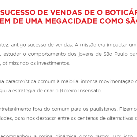
SUCESSO DE VENDAS DE O BOTICÁR
VEM DE UMA MEGACIDADE COMO SÃ
nsatez, antigo sucesso de vendas. A missão era impactar 
o, estudar o comportamento dos jovens de São Paulo pa
, otimizando os investimentos.
 característica comum à maioria: intensa movimentação d
u a estratégia de criar o Roteiro Insensato.
ntretenimento fora do comum para os paulistanos. Fizemo
dades, para nos destacar entre as centenas de alternativas q
 acompanhou a rotina dinâmica desse target. Por isso, a