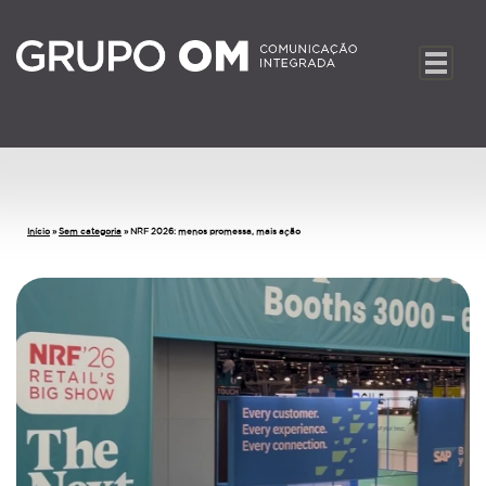
Início
»
Sem categoria
»
NRF 2026: menos promessa, mais ação