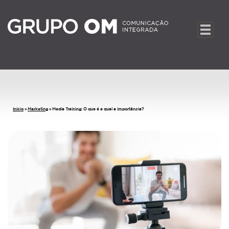
Início
»
Marketing
»
Media Training: O que é e qual a importância?