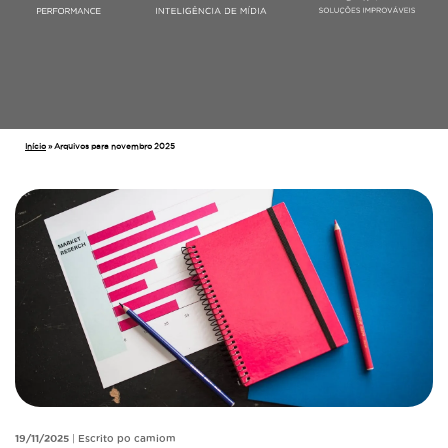
Início
»
Arquivos para novembro 2025
19/11/2025
|
Escrito po camiom