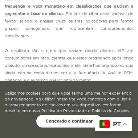
frequência e valor monetário em classificações que ajudam a
segmentar a base de clientes.
Em vez de olhar cada variável de
forma isolada, a análise cruza os três indicadores para formar
grupos homogêneos que representam comportamentos
semelhantes.
O resultado são clusters que variam desde clientes VIP até
consumidores em risco, clientes que estão retornando após longo
período, compradores ocasionais e até carrinhos promissores que
ainda não se converteram em alta frequência. A Análise RFM,
portanto, é a evolução operacional da matriz.
Utilizamos cookies para que você tenha uma melhor experiência
O processo começa pela atribuição de pontuações. É comum
de navegação. Ao utilizar nosso site você concorda com o uso e
utilizar escalas de 1 a 5, onde 5 representa o melhor cenário para
o armazenamento de cookies em seu dispositivo, conforme
cada indicador. Clientes com alta recência, alta frequência e
descrito em nossa
Política de Privacidade
e
Política de Cookies
.
grande valor monetário têm pontuações 5-5-5. Já consumidores
Concordo e continuar
PT
que não compram há muito tempo, compram pouco e gastam
pouco receberão classificações menores.